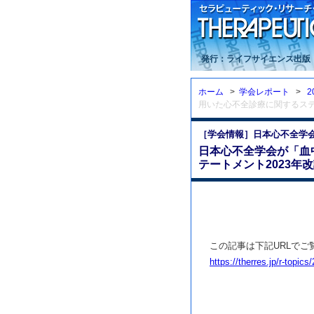
発行：ライフサイエンス出版
ホーム
>
学会レポート
>
2
用いた心不全診療に関するステ
［学会情報］日本心不全学
日本心不全学会が「血中
テートメント2023年
この記事は下記URLでご
https://therres.jp/r-topi