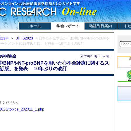
ホーム
学会レポート
雑誌刊行案内
ト
023年
>
JHFS2023
> 日本心不全学会が「血中BNPやNT-proBNPを
ートメント2023年改訂版」を発表 —10年ぶりの改訂
会学術集会
2023年10月6日～8日
BNPやNT-proBNPを用いた心不全診療に関するス
改訂版」を発表 —10年ぶりの改訂
覧ください。
cs/2023/topics_202311_1.php