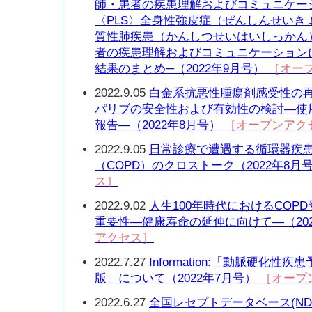
師・患者の疾患理解およびコミュニケー
〈PLS〉全身性強皮症（ぜんしんせいき
質性肺疾患（かんしつせいはいしっかん
者の疾患理解およびコミュニケーション
結果のまとめ─（2022年9月号）
［オー
2022.9.05
白金系抗悪性腫瘍剤感受性の
パリブの安全性および有効性の検討—使用
報告—（2022年8月号）
［オープンアク
2022.9.05
日常診療で遭遇する循環器疾
（COPD）のクロストーク（2022年8月
ス］
2022.9.02
人生100年時代におけるCOP
重要性—健康寿命の延伸に向けて—（20
アクセス］
2022.7.27
Information:「動脈硬化性
版」について（2022年7月号）
［オープ
2022.6.27
全国レセプトデータベース(ND