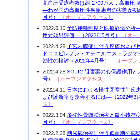
高血圧受療者数は約 2700万人，高血圧服
—わが国の高血圧性疾患患者の実態が初め
月号）
［オープンアクセス］
2022.6.10
予防接種制度と医療経済分析
用対効果評価—（2022年5月号）
［オー
2022.4.28
子宮内膜症に伴う疼痛および
ドロスピレノン・エチニルエストラジオ
効性の検討（2022年4月号）
［オープン
2022.4.28
SGLT2 阻害薬の心保護作用と
号）
［オープンアクセス］
2022.4.11
日本における慢性閉塞性肺疾患
よび診断率を改善するには—（2022年3
ス］
2022.3.04
多発性骨髄腫治療と微小残存病変
月号）
［オープンアクセス］
2022.2.28
糖尿病治療に伴う低血糖の病態