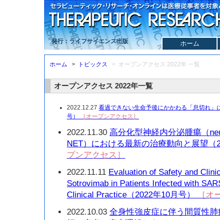
発行：ライフサイエンス出版
ホーム
ホーム
>
トピックス
> オープンアクセス 2022年 一覧
オープンアクセス 2022年一覧
2022.12.27
看過できない生命予後にかかわる「息切れ」に対
号）
［オープンアクセス］
2022.11.30
高分化型神経内分泌腫瘍（neuroend
NET）における最新の治療動向と展望（2
プンアクセス］
2022.11.11
Evaluation of Safety and Clin
Sotrovimab in Patients Infected with SA
Clinical Practice（2022年10月号）
［オ
2022.10.03
全身性強皮症に伴う間質性肺