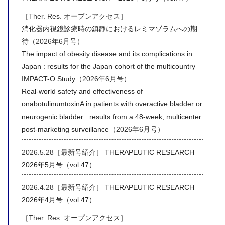
［Ther. Res. オープンアクセス］
消化器内視鏡診療時の鎮静におけるレミマゾラムへの期
待
（2026年6月号）
The impact of obesity disease and its complications in
Japan : results for the Japan cohort of the multicountry
IMPACT-O Study
（2026年6月号）
Real-world safety and effectiveness of
onabotulinumtoxinA in patients with overactive bladder or
neurogenic bladder : results from a 48-week, multicenter
post-marketing surveillance
（2026年6月号）
2026.5.28［最新号紹介］
THERAPEUTIC RESEARCH
2026年5月号（vol.47）
2026.4.28［最新号紹介］
THERAPEUTIC RESEARCH
2026年4月号（vol.47）
［Ther. Res. オープンアクセス］