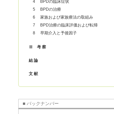
4 BPDの臨床症状
5 BPDの治療
6 家族および家族療法の取組み
7 BPD治療の臨床評価および転帰
8 早期介入と予後因子
Ⅲ 考 察
結 論
文 献
バックナンバー