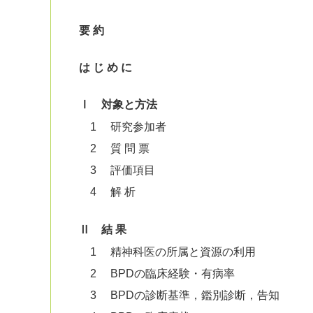
要 約
は じ め に
Ⅰ 対象と方法
1 研究参加者
2 質 問 票
3 評価項目
4 解 析
Ⅱ 結 果
1 精神科医の所属と資源の利用
2 BPDの臨床経験・有病率
3 BPDの診断基準，鑑別診断，告知