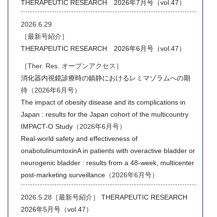
THERAPEUTIC RESEARCH 2026年7月号（vol.47）
2026.6.29
［最新号紹介］
THERAPEUTIC RESEARCH 2026年6月号（vol.47）
［Ther. Res. オープンアクセス］
消化器内視鏡診療時の鎮静におけるレミマゾラムへの期
待
（2026年6月号）
The impact of obesity disease and its complications in
Japan : results for the Japan cohort of the multicountry
IMPACT-O Study
（2026年6月号）
Real-world safety and effectiveness of
onabotulinumtoxinA in patients with overactive bladder or
neurogenic bladder : results from a 48-week, multicenter
post-marketing surveillance
（2026年6月号）
2026.5.28［最新号紹介］
THERAPEUTIC RESEARCH
2026年5月号（vol.47）