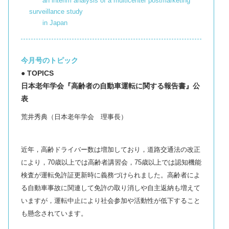
an interim analysis of a multicenter postmarketing
surveillance study
in Japan
今月号のトピック
● TOPICS
日本老年学会『高齢者の自動車運転に関する報告書』公
表
荒井秀典（日本老年学会 理事長）
近年，高齢ドライバー数は増加しており，道路交通法の改正
により，70歳以上では高齢者講習会，75歳以上では認知機能
検査が運転免許証更新時に義務づけられました。高齢者によ
る自動車事故に関連して免許の取り消しや自主返納も増えて
いますが，運転中止により社会参加や活動性が低下すること
も懸念されています。