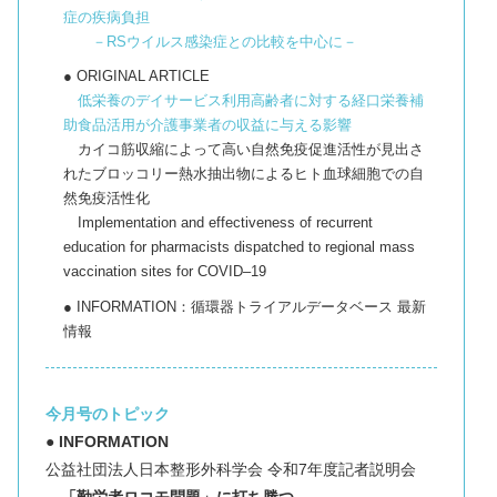
症の疾病負担
－RSウイルス感染症との比較を中心に－
● ORIGINAL ARTICLE
低栄養のデイサービス利用高齢者に対する経口栄養補
助食品活用が介護事業者の収益に与える影響
カイコ筋収縮によって高い自然免疫促進活性が見出さ
れたブロッコリー熱水抽出物によるヒト血球細胞での自
然免疫活性化
Implementation and effectiveness of recurrent
education for pharmacists dispatched to regional mass
vaccination sites for COVID‒19
● INFORMATION：循環器トライアルデータベース 最新
情報
今月号のトピック
● INFORMATION
公益社団法人日本整形外科学会 令和7年度記者説明会
「勤労者ロコモ問題」に打ち勝つ