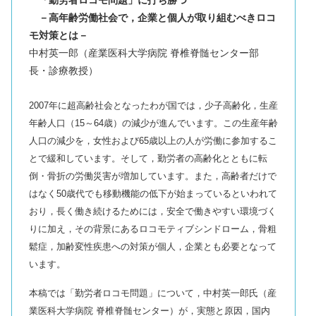
－高年齢労働社会で，企業と個人が取り組むべきロコ
モ対策とは－
中村英一郎（産業医科大学病院 脊椎脊髄センター部
長・診療教授）
2007年に超高齢社会となったわが国では，少子高齢化，生産
年齢人口（15～64歳）の減少が進んでいます。この生産年齢
人口の減少を，女性および65歳以上の人が労働に参加するこ
とで緩和しています。そして，勤労者の高齢化とともに転
倒・骨折の労働災害が増加しています。また，高齢者だけで
はなく50歳代でも移動機能の低下が始まっているといわれて
おり，長く働き続けるためには，安全で働きやすい環境づく
りに加え，その背景にあるロコモティブシンドローム，骨粗
鬆症，加齢変性疾患への対策が個人，企業とも必要となって
います。
本稿では「勤労者ロコモ問題」について，中村英一郎氏（産
業医科大学病院 脊椎脊髄センター）が，実態と原因，国内