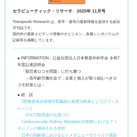
セラピューティック・リサーチ 2025年 11月号
Therapeutic Research は，医学・薬学の最新情報を提供する総合
月刊誌です。
国内外の最新エビデンス情報やオピニオン，各種シンポジウムの
記録等を掲載しています。
● INFORMATION：公益社団法人日本整形外科学会 令和7
年度記者説明会
「勤労者ロコモ問題」に打ち勝つ
－高年齢労働社会で，企業と個人が取り組むべきロ
コモ対策とは－
● 総 説
2型糖尿病合併慢性腎臓病の基礎治療薬としてのフィネ
レノンと
SGLT2阻害薬の位置づけ
Cardiovascular–Kidney–Metabolic症候群におけるフィ
ネレノンの期待される役割
日本の高齢者におけるヒトメタニューモウイルス感染