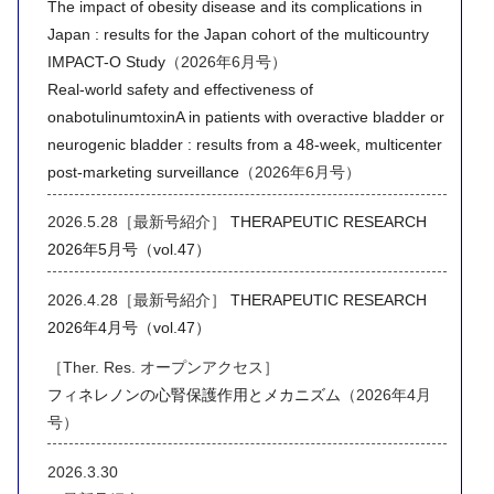
The impact of obesity disease and its complications in
Japan : results for the Japan cohort of the multicountry
IMPACT-O Study
（2026年6月号）
Real-world safety and effectiveness of
onabotulinumtoxinA in patients with overactive bladder or
neurogenic bladder : results from a 48-week, multicenter
post-marketing surveillance
（2026年6月号）
2026.5.28［最新号紹介］
THERAPEUTIC RESEARCH
2026年5月号（vol.47）
2026.4.28［最新号紹介］
THERAPEUTIC RESEARCH
2026年4月号（vol.47）
［Ther. Res. オープンアクセス］
フィネレノンの心腎保護作用とメカニズム
（2026年4月
号）
2026.3.30