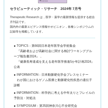
セラピューティック・リサーチ 2024年 7月号
Therapeutic Research は，医学・薬学の最新情報を提供する総合
月刊誌です。
国内外の最新エビデンス情報やオピニオン，各種シンポジウムの
記録等を掲載しています。
● TOPICS：第66回日本老年医学会学術集会
『高齢者および高齢社会に関する検討ワーキンググル
ープ報告書2024』，
『健康長寿達成を支える老年医学推進5か年計画2024』
公表
● INFORMATION：日本動脈硬化学会プレスセミナー
わが国におけるゲノム医療と動脈硬化性疾患の遺伝子
診断
● INFORMATION：科学的に考える中年太りとフレイルの
予防法・対処法
● SYMPOSIUM：第35回神奈川心不全研究会