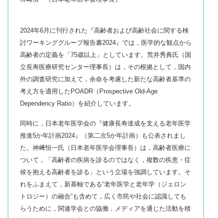
2024年6月に刊行された『高齢者および高齢社会に関する検
討ワーキンググループ報告書2024』では，医学的な観点から
高齢者の定義を「75歳以上」としています。荒井秀典氏（国
立長寿医療研究センター理事長）は，その根拠として，国内
外の調査研究に加えて，余命を考慮した新たな高齢者基準の
考え方を適用したPOADR（Prospective Old-Age
Dependency Ratio）を紹介しています。
同時に，日本老年医学会の『健康長寿達成を支える老年医学
推進5か年計画2024』（第二次5か年計画）も公表されまし
た。神﨑恒一氏（日本老年医学会理事長）は，高齢者医療に
ついて，「高齢者の疾病を診るのではなく，複数の疾患・症
候を抱える高齢者を診る」という立場を強調しています。そ
れをふまえて，新基軸である“老年医学と老年学（ジェロン
トロジー）の融合”も含めて，広く市民や社会に認識しても
らうために，関連学会との協働，メディアを通じた活動を積