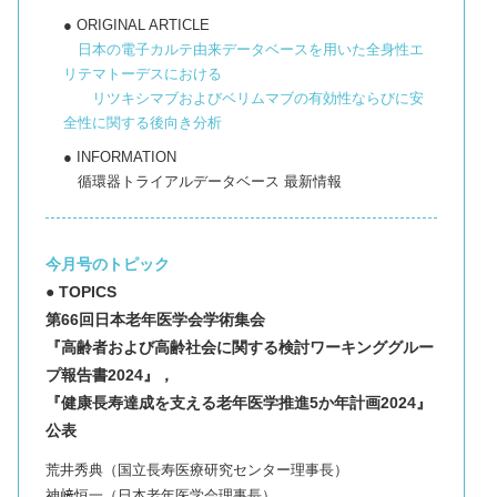
● ORIGINAL ARTICLE
日本の電子カルテ由来データベースを用いた全身性エ
リテマトーデスにおける
リツキシマブおよびベリムマブの有効性ならびに安
全性に関する後向き分析
● INFORMATION
循環器トライアルデータベース 最新情報
今月号のトピック
● TOPICS
第66回日本老年医学会学術集会
『高齢者および高齢社会に関する検討ワーキンググルー
プ報告書2024』，
『健康長寿達成を支える老年医学推進5か年計画2024』
公表
荒井秀典（国立長寿医療研究センター理事長）
神﨑恒一（日本老年医学会理事長）