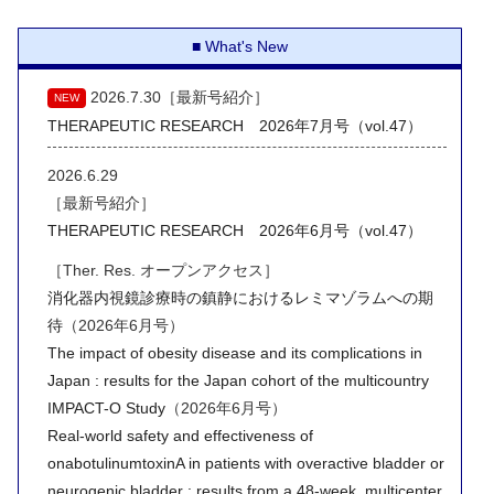
What's New
2026.7.30［最新号紹介］
NEW
THERAPEUTIC RESEARCH 2026年7月号（vol.47）
2026.6.29
［最新号紹介］
THERAPEUTIC RESEARCH 2026年6月号（vol.47）
［Ther. Res. オープンアクセス］
消化器内視鏡診療時の鎮静におけるレミマゾラムへの期
待
（2026年6月号）
The impact of obesity disease and its complications in
Japan : results for the Japan cohort of the multicountry
IMPACT-O Study
（2026年6月号）
Real-world safety and effectiveness of
onabotulinumtoxinA in patients with overactive bladder or
neurogenic bladder : results from a 48-week, multicenter