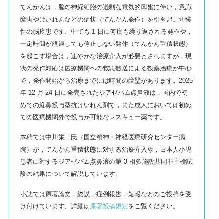
てんかんは，脳の神経細胞の過剰な電気的興奮に伴い，意識
障害やけいれんなどの症状（てんかん発作）を引き起こす慢
性の脳疾患です。中でも 1 日に何度も繰り返される発作や，
一定時間が経過しても停止しない発作（てんかん重積状態）
を起こす場合は，速やかな治療介入が必要とされますが，現
状の発作対応は医療機関への救急搬送による投薬治療が中心
で，発作開始から治療までには時間の障壁があります。2025
年 12 月 24 日に発売されたジアゼパム点鼻液は，国内で初
めての経鼻投与型抗けいれん剤で，また成人においては初め
ての医療機関外で投与が可能なレスキュー薬です。
本稿では中川栄二氏（国立精神・神経医療研究センター病
院）が，てんかん重積状態に対する治療介入や，日本人小児
患者に対するジアゼパム点鼻液の第 3 相多施設共同非盲検試
験の結果について解説しています。
小誌では原著論文，総説，症例報告，短報などのご投稿を受
け付けています。詳細は
原著投稿規定
をご覧ください。