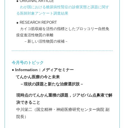
● ORIGINAL ARTICLE
わが国における糖尿病性腎症の診療実態と課題に関す
る医師対象アンケート調査結果
● RESEARCH REPORT
カイコ筋収縮を活性の指標としたブロッコリー自然免
疫促進活性物質の単離
－新しい活性物質の候補－
今月号のトピック
● Information：メディアセミナー
てんかん医療の今と未来
－現状の課題と新たな治療選択肢－
現時点のてんかん重積の課題，ジアゼパム点鼻液で解
決できること
中川栄二（国立精神・神経医療研究センター病院 副
院長）