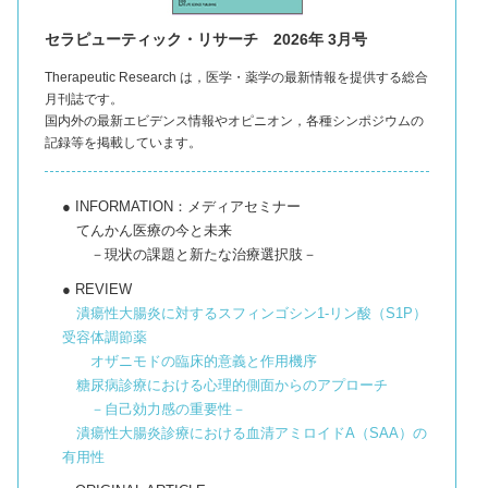
セラピューティック・リサーチ 2026年 3月号
Therapeutic Research は，医学・薬学の最新情報を提供する総合
月刊誌です。
国内外の最新エビデンス情報やオピニオン，各種シンポジウムの
記録等を掲載しています。
● INFORMATION：メディアセミナー
てんかん医療の今と未来
－現状の課題と新たな治療選択肢－
● REVIEW
潰瘍性大腸炎に対するスフィンゴシン1-リン酸（S1P）
受容体調節薬
オザニモドの臨床的意義と作用機序
糖尿病診療における心理的側面からのアプローチ
－自己効力感の重要性－
潰瘍性大腸炎診療における血清アミロイドA（SAA）の
有用性