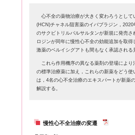
心不全の薬物治療が大きく変わろうとしてい
(HCN)チャネル阻害薬のイバブラジン，202
のサクビトリルバルサルタンが新規に発売され
ロジンが同年に慢性心不全の効能追加を取得し
激薬のベルイシグアトも間もなく承認される
これら作用機序の異なる薬剤の登場により
の標準治療薬に加え，これらの新薬をどう使
は，4名の心不全治療のエキスパートが新薬
解説する。
慢性心不全治療の変遷