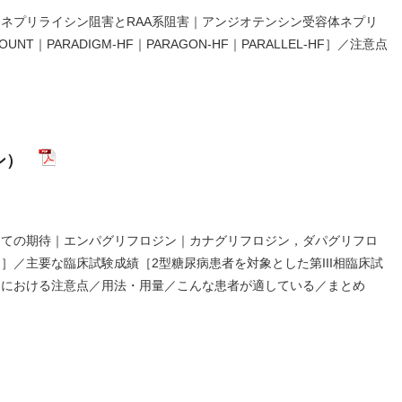
ネプリライシン阻害とRAA系阻害｜アンジオテンシン受容体ネプリ
｜PARADIGM-HF｜PARAGON-HF｜PARALLEL-HF］／注意点
ジン）
しての期待｜エンパグリフロジン｜カナグリフロジン，ダパグリフロ
／主要な臨床試験成績［2型糖尿病患者を対象とした第III相臨床試
使用における注意点／用法・用量／こんな患者が適している／まとめ