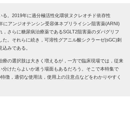
る。2019年に過分極活性化環状ヌクレオチド依存性
0年にアンジオテンシン受容体ネプリライシン阻害薬(ARNI)
，さらに糖尿病治療薬であるSGLT2阻害薬のダパグリフ
た。それらに続き，可溶性グアニル酸シクラーゼ(sGC)刺
見込みである。
治療の選択肢は大きく増えるが，一方で臨床現場では，従来
い分けたらよいか迷う場面もあるだろう。そこで本特集で
の特徴，適切な使用法，使用上の注意点などをわかりやすく