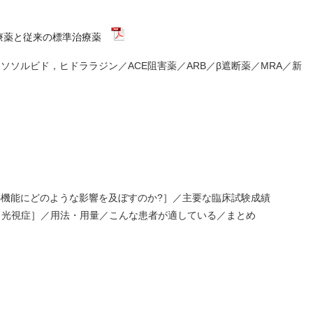
治療薬と従来の標準治療薬
ソルビド，ヒドララジン／ACE阻害薬／ARB／β遮断薬／MRA／新
機能にどのような影響を及ぼすのか?］／主要な臨床試験成績
意点［光視症］／用法・用量／こんな患者が適している／まとめ