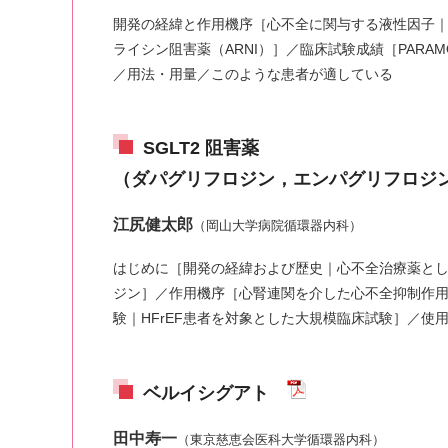
開発の経緯と作用機序［心不全に関与する液性因子｜
ライシン阻害薬（ARNI）］／臨床試験成績［PARAMOUNT
／用法・用量／このような患者が適している
SGLT2 阻害薬
（ダパグリフロジン，エンパグリフロ
江尻健太郎
（岡山大学病院循環器内科）
はじめに［開発の経緯および歴史｜心不全治療薬と
ジン］／作用機序［心腎連関を介した心不全抑制作用］
験｜HFrEF患者を対象とした大規模臨床試験］／
ベルイシグアト
田中寿一
（東京慈恵会医科大学循環器内科）