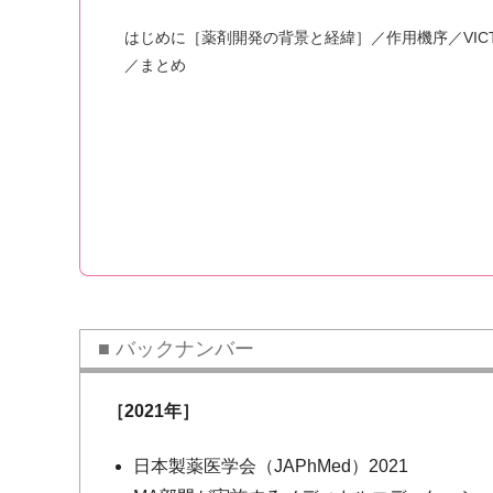
はじめに［薬剤開発の背景と経緯］／作用機序／VIC
／まとめ
バックナンバー
［2021年］
日本製薬医学会（JAPhMed）2021