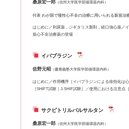
桑原宏一郎
（信州大学医学部循環器内科）
付表 わが国で慢性心不全の治療に用いられる新規
はじめに／利尿薬，ジギタリス製剤，経口強心薬／イソ
規心不全治療薬の登場
イバブラジン
佐野元昭
（慶應義塾大学医学部循環器内科）
はじめに／作用機序［イバブラジンによる徐拍化は心
［SHIFT試験｜J-SHIF試験］／使用における注
サクビトリルバルサルタン
桑原宏一郎
（信州大学医学部循環器内科）