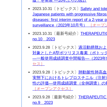
版」を発表 —10年ぶりの改訂
2023.10.31〔トピックス〕
Safety and tole
Japanese patients with progressive fibrosin
diseases: first interim report of a 2-year
surveillance（2023年10月号）
［オープ
2023.10.31〔最新号紹介〕
THERAPEUTI
no.10 2023
2023.9.28〔トピックス〕
過活動膀胱およ
対象としたA型ボツリヌス毒素（ボトッ
—一般使用成績調査中間報告—（2023年
セス］
2023.9.28〔トピックス〕
肺動脈性肺高血
実態下におけるトレプロスチニル（注射
性の評価—使用成績調査（全例調査）の報
［オープンアクセス］
2023.9.28〔最新号紹介〕
THERAPEUTIC
no.9 2023